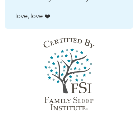
love, love ❤️