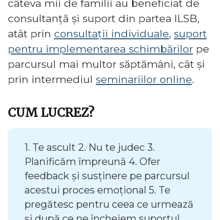
câteva mii de familii au beneficiat de
consultanță și suport din partea ILSB,
atât prin
consultații individuale
,
suport
pentru implementarea schimbărilor
pe
parcursul mai multor săptămâni, cât și
prin intermediul
seminariilor online
.
CUM LUCREZ?
1. Te ascult 2. Nu te judec 3.
Planificăm împreună 4. Ofer
feedback și susținere pe parcursul
acestui proces emoțional 5. Te
pregătesc pentru ceea ce urmează
și după ce ne încheiem suportul