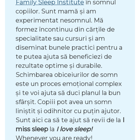
Family Sleep Institute
în somnul
copiilor. Sunt mamă și am
experimentat nesomnul. Mă
formez încontinuu din cărțile de
specialitate sau cursuri și am
diseminat bunele practici pentru a
te putea ajuta să beneficiezi de
rezultate optime și durabile.
Schimbarea obiceiurilor de somn
este un proces emoțional complex
și te voi ajuta să duci planul la bun
sfârșit. Copiii pot avea un somn
liniștit și odihnitor cu puțin ajutor.
Sunt aici ca să te ajut să revii de la
I 
miss sleep
la
I love sleep! 
Whenever you are ready!