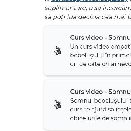
suplimentare, o să încercăm 
să poți lua decizia cea mai 
Curs video - Somnul
Un curs video empati
🎬
bebelușului în primel
ori de câte ori ai nevo
Curs video - Somnul 
Somnul bebelușului t
🎬
curs te ajută să înțel
obiceiurile de somn în