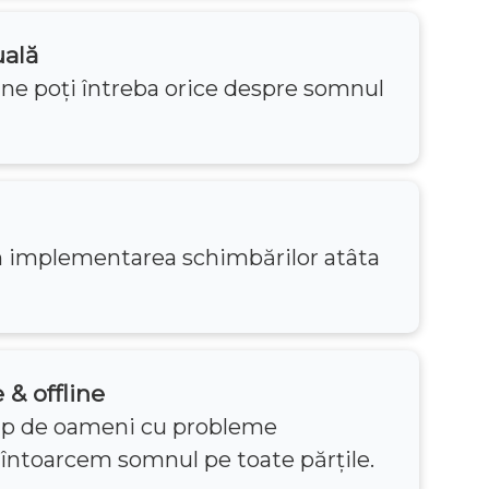
uală
 ne poți întreba orice despre somnul
 în implementarea schimbărilor atâta
 & offline
p de oameni cu probleme
întoarcem somnul pe toate părțile.