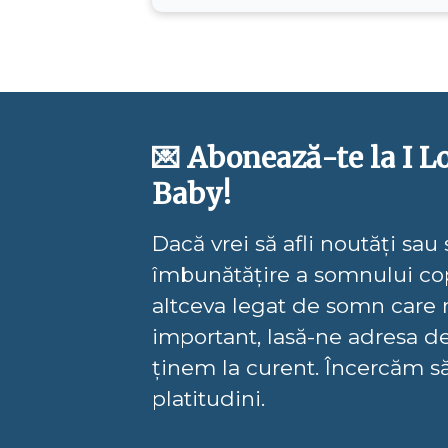
💌 Abonează-te la I L
Baby!
Dacă vrei să afli noutăți sau
îmbunătățire a somnului cop
altceva legat de somn care 
important, lasă-ne adresa de
ținem la curent. Încercăm s
platitudini.