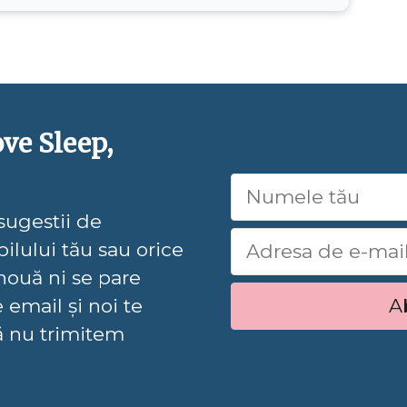
ove Sleep,
 sugestii de
ilului tău sau orice
nouă ni se pare
 email și noi te
A
ă nu trimitem