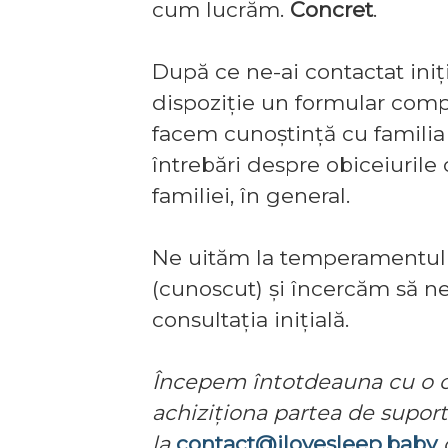
cum lucrăm.
Concret
.
După ce ne-ai contactat iniț
dispoziție un formular comp
facem cunoștință cu familia 
întrebări despre obiceiurile 
familiei, în general.
Ne uităm la temperamentul co
(cunoscut) și încercăm să n
consultația inițială.
Începem întotdeauna cu o co
achiziționa partea de suport
la
contact@ilovesleep.baby
d