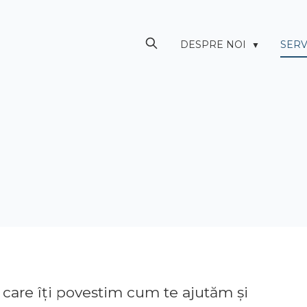
DESPRE NOI
SERV
▼
n care îți povestim cum te ajutăm și