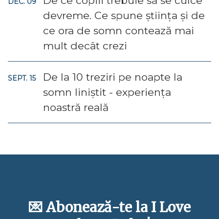
De ce copiii trebuie să se culce
DEC. 09
devreme. Ce spune știința și de
ce ora de somn contează mai
mult decât crezi
De la 10 treziri pe noapte la
SEPT. 15
somn liniștit - experiența
noastră reală
💌 Abonează-te la I Love