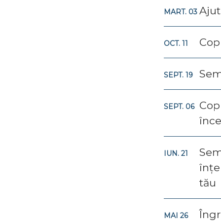
Ajut
MART. 03
Copi
OCT. 11
Semi
SEPT. 19
Copi
SEPT. 06
înce
Sem
IUN. 21
înțe
tău
Îngr
MAI 26