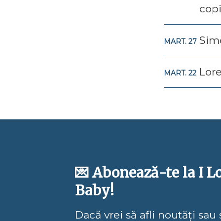
copi
Simo
MART. 27
Lore
MART. 22
💌 Abonează-te la I L
Baby!
Dacă vrei să afli noutăți sau