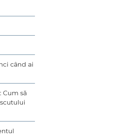
nci când ai
: Cum să
ăscutului
entul