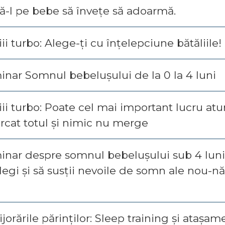
ă-l pe bebe să învețe să adoarmă.
ii turbo: Alege-ți cu înțelepciune bătăliile!
nar Somnul bebelușului de la 0 la 4 luni
ii turbo: Poate cel mai important lucru atu
rcat totul și nimic nu merge
inar despre somnul bebelușului sub 4 luni
legi și să susții nevoile de somn ale nou-n
ijorările părinților: Sleep training și atașam