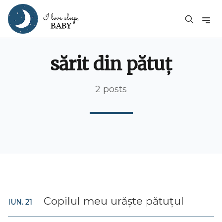
sărit din pătuț
2 posts
Copilul meu urăște pătuțul
IUN. 21